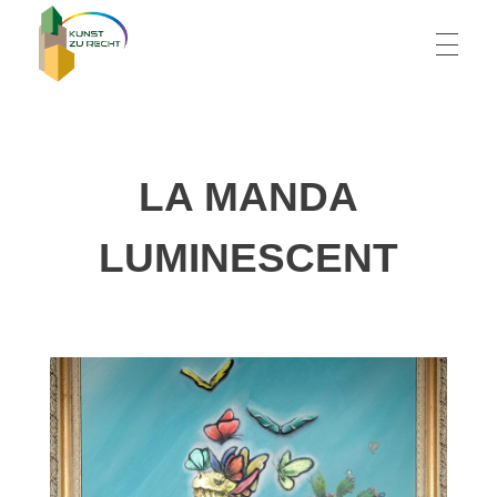
HOME
Kunst zu Recht
Zeitgenössische Kunst in Wiener Justizgebäuden
LA MANDA
KÜNSTLERVERZEICHNIS
LUMINESCENT
GALERIE
KONZEPT
KONTAKT