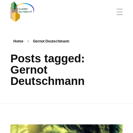
HOME
Kunst zu Recht
Zeitgenössische Kunst in Wiener Justizgebäuden
Home
Gernot Deutschmann
Posts tagged:
KÜNSTLERVERZEICHNIS
Gernot
Deutschmann
GALERIE
KONZEPT
KONTAKT