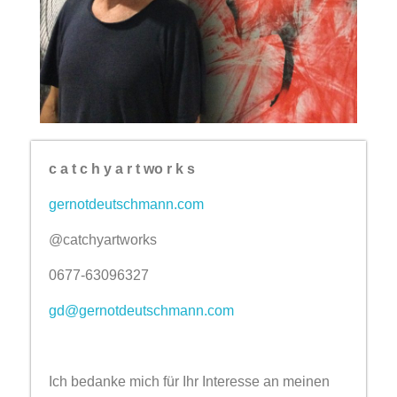
c a t c h y a r t wo r k s
gernotdeutschmann.com
@catchyartworks
0677-63096327
gd@gernotdeutschmann.com
Ich bedanke mich für Ihr Interesse an meinen