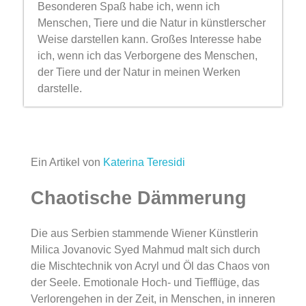
Besonderen Spaß habe ich, wenn ich
Menschen, Tiere und die Natur in künstlerscher
Weise darstellen kann. Großes Interesse habe
ich, wenn ich das Verborgene des Menschen,
der Tiere und der Natur in meinen Werken
darstelle.
Da unsere Gedanken trickreich und
verschlugen sind, daher ist das Malen eine
Möglichkeit, mit der ich versuche die Welt so
darzustellen, wie ich sie als Künstlerin
Ein Artikel von
Katerina Teresidi
empfinde.
Manches Mal entstehen Überzeichnungen, die
Chaotische Dämmerung
bewusst den Betrachter dazu führen sollen,
diese Werke nicht nur zu betrachten. Dabei
Die aus Serbien stammende Wiener Künstlerin
sollen Empfindungen und Gefühle ausgelöst
Milica Jovanovic Syed Mahmud malt sich durch
werden.
die Mischtechnik von Acryl und Öl das Chaos von
In einigen Fällen können künstlerische Werke
der Seele. Emotionale Hoch- und Tiefflüge, das
Emotionen bewirken.
Verlorengehen in der Zeit, in Menschen, in inneren
Das Anregen, darüber nachzudenken, sich zu