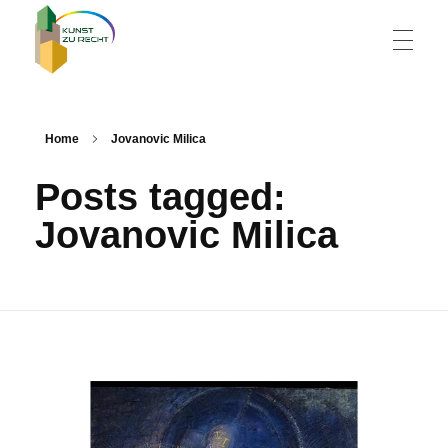
HOME
Kunst zu Recht
Zeitgenössische Kunst in Wiener Justizgebäuden
Home
Jovanovic Milica
Posts tagged:
KÜNSTLERVERZEICHNIS
Jovanovic Milica
GALERIE
KONZEPT
KONTAKT