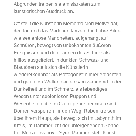
Abgründen treiben sie am stärksten zum
wundern, oder so wie in Kindertagen sich in
künstlerischen Ausdruck an.
eine Fantasiewelt zu begeben, kann so
manches Bild den Betrachter dazu bewegen.
Oft stellt die Künstlerin Memento Mori Motive dar,
der Tod und das Mädchen tanzen durch ihre Bilder
wie seelenlose Marionetten, aufgehängt auf
Schnüren, bewegt von unbekannten äußeren
Ereignissen und den Launen des Schicksals
hilflos ausgeliefert. In dunklen Schwarz- und
Blautönen stellt sich die Künstlerin
wiedererkennbar als Protagonistin ihrer erdachten
und gefühlten Welten dar, einsam wandelnd in der
Dunkelheit und im Schmerz, als lebendiges
Wesen unter seelenlosen Puppen und
Wesenheiten, die im Gothicgenre heimisch sind.
Dornen versperren ihr den Weg, Raben kreisen
über ihrem Haupt, sie bewegt sich im Labyrinth im
Kreis, im Dämmerlicht der untergehenden Sonne.
Für Milica Jovanovic Syed Mahmud stellt Kunst