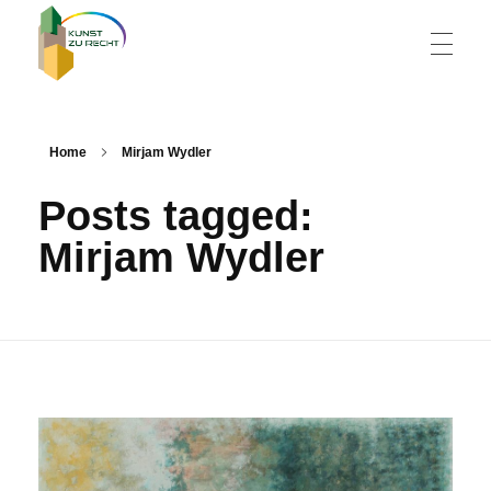
HOME
Kunst zu Recht
Zeitgenössische Kunst in Wiener Justizgebäuden
Home
Mirjam Wydler
Posts tagged:
KÜNSTLERVERZEICHNIS
Mirjam Wydler
GALERIE
KONZEPT
KONTAKT