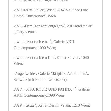
Anderwelt-
2012
, Ragnarhof/Wien
2013
Rearte Gallery/Wien;
2014
No Place Like
Home, Kunstservice, Wien
*
2015
, -Dem Horizont entgegen-
, Art Hotel the art
gallery vienna;
*
– w e i t e r t r a b e n –
, Galerie AKH
Contemporary, 1090 Wien;
*
– w e i t e r t r a b e n II –
, Kunst-Service, 1040
Wien;
-Augenweide-, Galerie Märtplatz, Affoltern a/A,
Schweiz
(mit Florian Leibetseder);
*
2018
– STRUKTUR UND PATINA –
, Galerie
AKH Contemporary,1090 Wien
2019 + 2022*,
Art & Design Vrtala, 1210 Wien;