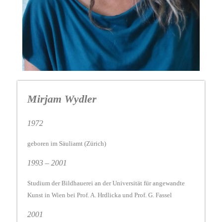
Mirjam Wydler
1972
geboren im Säuliamt (Zürich)
1993 – 2001
Studium der Bildhauerei an der Universität für angewandte
Kunst in Wien bei Prof. A. Hrdlicka und Prof. G. Fassel
2001